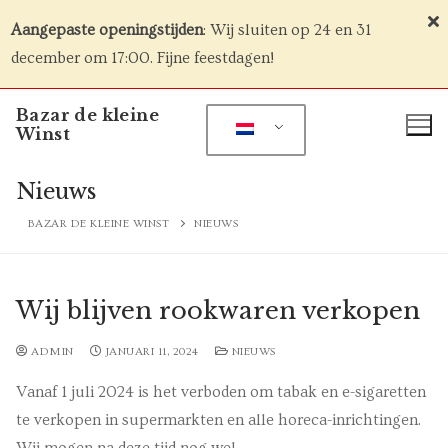
Aangepaste openingstijden
: Wij sluiten op 24 en 31
december om 17:00. Fijne feestdagen!
Naar
Bazar de kleine
de
Winst
inhoud
springen
Nieuws
BAZAR DE KLEINE WINST
NIEUWS
Wij blijven rookwaren verkopen
ADMIN
JANUARI 11, 2024
NIEUWS
Vanaf 1 juli 2024 is het verboden om tabak en e-sigaretten
te verkopen in supermarkten en alle horeca-inrichtingen.
Wij mogen na deze tijd nog wel…