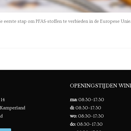
de eerste stap om PFAS-stoffen te verbieden in de Europese Unie
OPENINGSTIJDEN WIN
 14
ma:
08:30–17:30
 Kamperland
di:
08:30–17:30
nd
wo:
08:30–17:30
do:
08:30–17:30