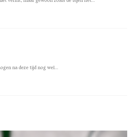
niet verhit, maar gewoon zoals de bijen het…
mogen na deze tijd nog wel…