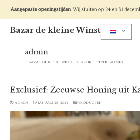
Aangepaste openingstijden
: Wij sluiten op 24 en 31 decem
Naar
Bazar de kleine Winst
de
inhoud
springen
admin
BAZAR DE KLEINE WINST
ARTIKELEN PER: ADMIN
Exclusief: Zeeuwse Honing uit 
ADMIN
JANUARI 28, 2024
PRODUCTEN