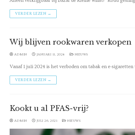
Alleen verkrijgbaar bij Bazar de Kleine winst! “Koud gesli
VERDER LEZEN →
Wij blijven rookwaren verkopen
ADMIN
JANUARI 11, 2024
NIEUWS
Vanaf 1 juli 2024 is het verboden om tabak en e-sigaretten
VERDER LEZEN →
Kookt u al PFAS-vrij?
ADMIN
JULI 26, 2021
NIEUWS