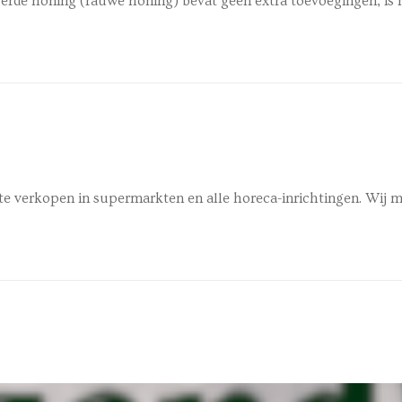
ngerde honing (rauwe honing) bevat geen extra toevoegingen, is 
 te verkopen in supermarkten en alle horeca-inrichtingen. Wij 