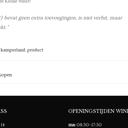
de Kleine winst!
bevat geen extra toevoegingen, is niet verhit, maar
kt.”
,
kamperland
,
product
kopen
SS
OPENINGSTIJDEN WIN
 14
ma:
08:30–17:30