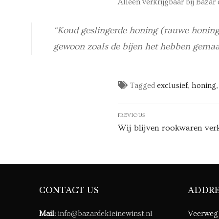
Alleen verkrijgbaar bij Bazar 
“Koud geslingerde honing (rauwe honing) 
gewoon zoals de bijen het hebben gemaa
Tagged
exclusief
,
honing
Post
PREVIOUS
navigation
Previous
Wij blijven rookwaren ver
post:
CONTACT US
ADDRE
Mail:
info@bazardekleinewinst.nl
Veerweg